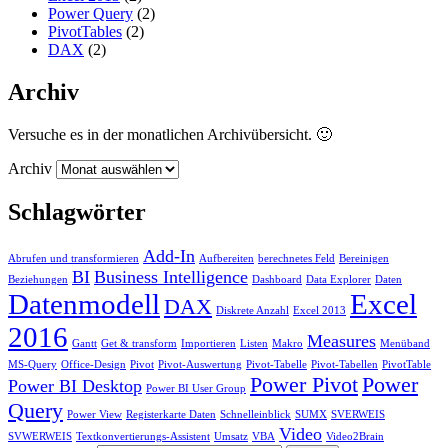
Power Query
(2)
PivotTables
(2)
DAX
(2)
Archiv
Versuche es in der monatlichen Archivübersicht. 🙂
Archiv
Schlagwörter
Add-In
Abrufen und transformieren
Aufbereiten
berechnetes Feld
Bereinigen
BI
Business Intelligence
Beziehungen
Dashboard
Data Explorer
Daten
Datenmodell
Excel
DAX
Diskrete Anzahl
Excel 2013
2016
Measures
Gantt
Get & transform
Importieren
Listen
Makro
Menüband
MS-Query
Office-Design
Pivot
Pivot-Auswertung
Pivot-Tabelle
Pivot-Tabellen
PivotTable
Power Pivot
Power
Power BI Desktop
Power BI User Group
Query
Power View
Registerkarte Daten
Schnelleinblick
SUMX
SVERWEIS
Video
SVWERWEIS
Textkonvertierungs-Assistent
Umsatz
VBA
Video2Brain