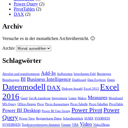
Power Query
(2)
PivotTables
(2)
DAX
(2)
Archiv
Versuche es in der monatlichen Archivübersicht. 🙂
Archiv
Schlagwörter
Add-In
Abrufen und transformieren
Aufbereiten
berechnetes Feld
Bereinigen
BI
Business Intelligence
Beziehungen
Dashboard
Data Explorer
Daten
Datenmodell
Excel
DAX
Diskrete Anzahl
Excel 2013
2016
Measures
Gantt
Get & transform
Importieren
Listen
Makro
Menüband
MS-Query
Office-Design
Pivot
Pivot-Auswertung
Pivot-Tabelle
Pivot-Tabellen
PivotTable
Power Pivot
Power
Power BI Desktop
Power BI User Group
Query
Power View
Registerkarte Daten
Schnelleinblick
SUMX
SVERWEIS
Video
SVWERWEIS
Textkonvertierungs-Assistent
Umsatz
VBA
Video2Brain