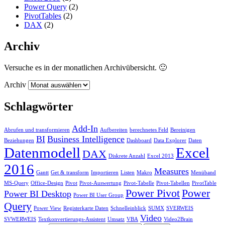
Power Query
(2)
PivotTables
(2)
DAX
(2)
Archiv
Versuche es in der monatlichen Archivübersicht. 🙂
Archiv
Schlagwörter
Add-In
Abrufen und transformieren
Aufbereiten
berechnetes Feld
Bereinigen
BI
Business Intelligence
Beziehungen
Dashboard
Data Explorer
Daten
Datenmodell
Excel
DAX
Diskrete Anzahl
Excel 2013
2016
Measures
Gantt
Get & transform
Importieren
Listen
Makro
Menüband
MS-Query
Office-Design
Pivot
Pivot-Auswertung
Pivot-Tabelle
Pivot-Tabellen
PivotTable
Power Pivot
Power
Power BI Desktop
Power BI User Group
Query
Power View
Registerkarte Daten
Schnelleinblick
SUMX
SVERWEIS
Video
SVWERWEIS
Textkonvertierungs-Assistent
Umsatz
VBA
Video2Brain