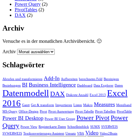
Power Query
(2)
PivotTables
(2)
DAX
(2)
Archiv
Versuche es in der monatlichen Archivübersicht. 🙂
Archiv
Schlagwörter
Add-In
Abrufen und transformieren
Aufbereiten
berechnetes Feld
Bereinigen
BI
Business Intelligence
Beziehungen
Dashboard
Data Explorer
Daten
Datenmodell
Excel
DAX
Diskrete Anzahl
Excel 2013
2016
Measures
Gantt
Get & transform
Importieren
Listen
Makro
Menüband
MS-Query
Office-Design
Pivot
Pivot-Auswertung
Pivot-Tabelle
Pivot-Tabellen
PivotTable
Power Pivot
Power
Power BI Desktop
Power BI User Group
Query
Power View
Registerkarte Daten
Schnelleinblick
SUMX
SVERWEIS
Video
SVWERWEIS
Textkonvertierungs-Assistent
Umsatz
VBA
Video2Brain