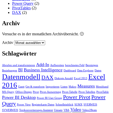
Power Query
(2)
PivotTables
(2)
DAX
(2)
Archiv
Versuche es in der monatlichen Archivübersicht. 🙂
Archiv
Schlagwörter
Add-In
Abrufen und transformieren
Aufbereiten
berechnetes Feld
Bereinigen
BI
Business Intelligence
Beziehungen
Dashboard
Data Explorer
Daten
Datenmodell
Excel
DAX
Diskrete Anzahl
Excel 2013
2016
Measures
Gantt
Get & transform
Importieren
Listen
Makro
Menüband
MS-Query
Office-Design
Pivot
Pivot-Auswertung
Pivot-Tabelle
Pivot-Tabellen
PivotTable
Power Pivot
Power
Power BI Desktop
Power BI User Group
Query
Power View
Registerkarte Daten
Schnelleinblick
SUMX
SVERWEIS
Video
SVWERWEIS
Textkonvertierungs-Assistent
Umsatz
VBA
Video2Brain