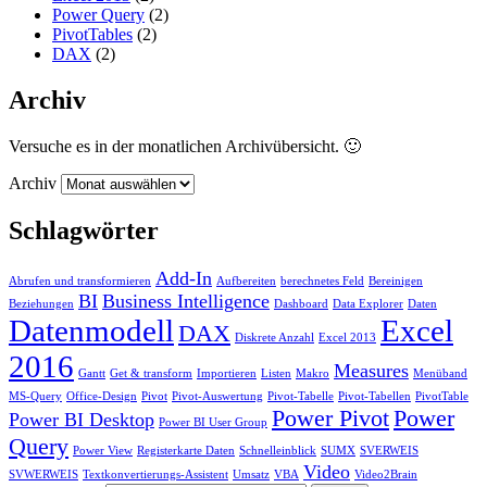
Power Query
(2)
PivotTables
(2)
DAX
(2)
Archiv
Versuche es in der monatlichen Archivübersicht. 🙂
Archiv
Schlagwörter
Add-In
Abrufen und transformieren
Aufbereiten
berechnetes Feld
Bereinigen
BI
Business Intelligence
Beziehungen
Dashboard
Data Explorer
Daten
Datenmodell
Excel
DAX
Diskrete Anzahl
Excel 2013
2016
Measures
Gantt
Get & transform
Importieren
Listen
Makro
Menüband
MS-Query
Office-Design
Pivot
Pivot-Auswertung
Pivot-Tabelle
Pivot-Tabellen
PivotTable
Power Pivot
Power
Power BI Desktop
Power BI User Group
Query
Power View
Registerkarte Daten
Schnelleinblick
SUMX
SVERWEIS
Video
SVWERWEIS
Textkonvertierungs-Assistent
Umsatz
VBA
Video2Brain