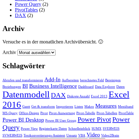
Power Query
(2)
PivotTables
(2)
DAX
(2)
Archiv
Versuche es in der monatlichen Archivübersicht. 🙂
Archiv
Schlagwörter
Add-In
Abrufen und transformieren
Aufbereiten
berechnetes Feld
Bereinigen
BI
Business Intelligence
Beziehungen
Dashboard
Data Explorer
Daten
Datenmodell
Excel
DAX
Diskrete Anzahl
Excel 2013
2016
Measures
Gantt
Get & transform
Importieren
Listen
Makro
Menüband
MS-Query
Office-Design
Pivot
Pivot-Auswertung
Pivot-Tabelle
Pivot-Tabellen
PivotTable
Power Pivot
Power
Power BI Desktop
Power BI User Group
Query
Power View
Registerkarte Daten
Schnelleinblick
SUMX
SVERWEIS
Video
SVWERWEIS
Textkonvertierungs-Assistent
Umsatz
VBA
Video2Brain