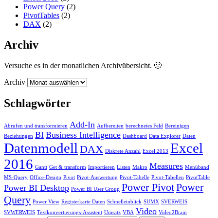
Power Query
(2)
PivotTables
(2)
DAX
(2)
Archiv
Versuche es in der monatlichen Archivübersicht. 🙂
Archiv
Schlagwörter
Add-In
Abrufen und transformieren
Aufbereiten
berechnetes Feld
Bereinigen
BI
Business Intelligence
Beziehungen
Dashboard
Data Explorer
Daten
Datenmodell
Excel
DAX
Diskrete Anzahl
Excel 2013
2016
Measures
Gantt
Get & transform
Importieren
Listen
Makro
Menüband
MS-Query
Office-Design
Pivot
Pivot-Auswertung
Pivot-Tabelle
Pivot-Tabellen
PivotTable
Power Pivot
Power
Power BI Desktop
Power BI User Group
Query
Power View
Registerkarte Daten
Schnelleinblick
SUMX
SVERWEIS
Video
SVWERWEIS
Textkonvertierungs-Assistent
Umsatz
VBA
Video2Brain