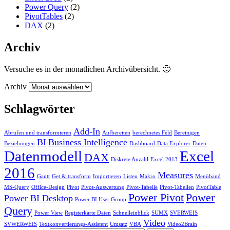
Power Query
(2)
PivotTables
(2)
DAX
(2)
Archiv
Versuche es in der monatlichen Archivübersicht. 🙂
Archiv
Schlagwörter
Add-In
Abrufen und transformieren
Aufbereiten
berechnetes Feld
Bereinigen
BI
Business Intelligence
Beziehungen
Dashboard
Data Explorer
Daten
Datenmodell
Excel
DAX
Diskrete Anzahl
Excel 2013
2016
Measures
Gantt
Get & transform
Importieren
Listen
Makro
Menüband
MS-Query
Office-Design
Pivot
Pivot-Auswertung
Pivot-Tabelle
Pivot-Tabellen
PivotTable
Power Pivot
Power
Power BI Desktop
Power BI User Group
Query
Power View
Registerkarte Daten
Schnelleinblick
SUMX
SVERWEIS
Video
SVWERWEIS
Textkonvertierungs-Assistent
Umsatz
VBA
Video2Brain