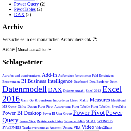
Power Query
(2)
PivotTables
(2)
DAX
(2)
Archiv
Versuche es in der monatlichen Archivübersicht. 🙂
Archiv
Schlagwörter
Add-In
Abrufen und transformieren
Aufbereiten
berechnetes Feld
Bereinigen
BI
Business Intelligence
Beziehungen
Dashboard
Data Explorer
Daten
Datenmodell
Excel
DAX
Diskrete Anzahl
Excel 2013
2016
Measures
Gantt
Get & transform
Importieren
Listen
Makro
Menüband
MS-Query
Office-Design
Pivot
Pivot-Auswertung
Pivot-Tabelle
Pivot-Tabellen
PivotTable
Power Pivot
Power
Power BI Desktop
Power BI User Group
Query
Power View
Registerkarte Daten
Schnelleinblick
SUMX
SVERWEIS
Video
SVWERWEIS
Textkonvertierungs-Assistent
Umsatz
VBA
Video2Brain