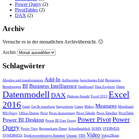
Power Query
(2)
PivotTables
(2)
DAX
(2)
Archiv
Versuche es in der monatlichen Archivübersicht. 🙂
Archiv
Schlagwörter
Add-In
Abrufen und transformieren
Aufbereiten
berechnetes Feld
Bereinigen
BI
Business Intelligence
Beziehungen
Dashboard
Data Explorer
Daten
Datenmodell
Excel
DAX
Diskrete Anzahl
Excel 2013
2016
Measures
Gantt
Get & transform
Importieren
Listen
Makro
Menüband
MS-Query
Office-Design
Pivot
Pivot-Auswertung
Pivot-Tabelle
Pivot-Tabellen
PivotTable
Power Pivot
Power
Power BI Desktop
Power BI User Group
Query
Power View
Registerkarte Daten
Schnelleinblick
SUMX
SVERWEIS
Video
SVWERWEIS
Textkonvertierungs-Assistent
Umsatz
VBA
Video2Brain