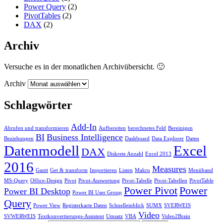
Power Query
(2)
PivotTables
(2)
DAX
(2)
Archiv
Versuche es in der monatlichen Archivübersicht. 🙂
Archiv
Schlagwörter
Add-In
Abrufen und transformieren
Aufbereiten
berechnetes Feld
Bereinigen
BI
Business Intelligence
Beziehungen
Dashboard
Data Explorer
Daten
Datenmodell
Excel
DAX
Diskrete Anzahl
Excel 2013
2016
Measures
Gantt
Get & transform
Importieren
Listen
Makro
Menüband
MS-Query
Office-Design
Pivot
Pivot-Auswertung
Pivot-Tabelle
Pivot-Tabellen
PivotTable
Power Pivot
Power
Power BI Desktop
Power BI User Group
Query
Power View
Registerkarte Daten
Schnelleinblick
SUMX
SVERWEIS
Video
SVWERWEIS
Textkonvertierungs-Assistent
Umsatz
VBA
Video2Brain