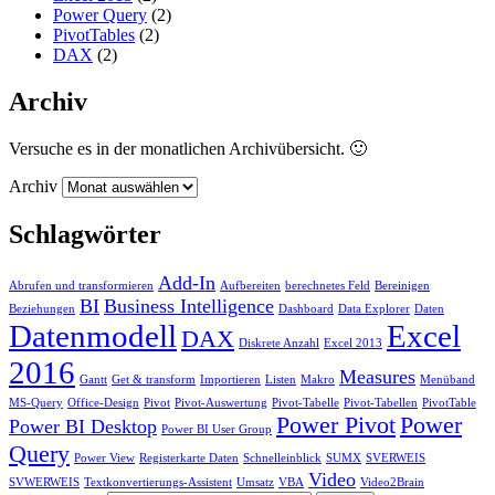
Power Query
(2)
PivotTables
(2)
DAX
(2)
Archiv
Versuche es in der monatlichen Archivübersicht. 🙂
Archiv
Schlagwörter
Add-In
Abrufen und transformieren
Aufbereiten
berechnetes Feld
Bereinigen
BI
Business Intelligence
Beziehungen
Dashboard
Data Explorer
Daten
Datenmodell
Excel
DAX
Diskrete Anzahl
Excel 2013
2016
Measures
Gantt
Get & transform
Importieren
Listen
Makro
Menüband
MS-Query
Office-Design
Pivot
Pivot-Auswertung
Pivot-Tabelle
Pivot-Tabellen
PivotTable
Power Pivot
Power
Power BI Desktop
Power BI User Group
Query
Power View
Registerkarte Daten
Schnelleinblick
SUMX
SVERWEIS
Video
SVWERWEIS
Textkonvertierungs-Assistent
Umsatz
VBA
Video2Brain