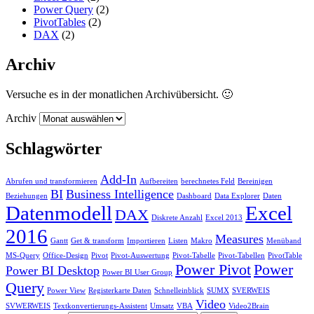
Power Query
(2)
PivotTables
(2)
DAX
(2)
Archiv
Versuche es in der monatlichen Archivübersicht. 🙂
Archiv
Schlagwörter
Add-In
Abrufen und transformieren
Aufbereiten
berechnetes Feld
Bereinigen
BI
Business Intelligence
Beziehungen
Dashboard
Data Explorer
Daten
Datenmodell
Excel
DAX
Diskrete Anzahl
Excel 2013
2016
Measures
Gantt
Get & transform
Importieren
Listen
Makro
Menüband
MS-Query
Office-Design
Pivot
Pivot-Auswertung
Pivot-Tabelle
Pivot-Tabellen
PivotTable
Power Pivot
Power
Power BI Desktop
Power BI User Group
Query
Power View
Registerkarte Daten
Schnelleinblick
SUMX
SVERWEIS
Video
SVWERWEIS
Textkonvertierungs-Assistent
Umsatz
VBA
Video2Brain