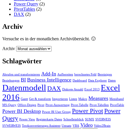
Power Query
(2)
PivotTables
(2)
DAX
(2)
Archiv
Versuche es in der monatlichen Archivübersicht. 🙂
Archiv
Schlagwörter
Add-In
Abrufen und transformieren
Aufbereiten
berechnetes Feld
Bereinigen
BI
Business Intelligence
Beziehungen
Dashboard
Data Explorer
Daten
Datenmodell
Excel
DAX
Diskrete Anzahl
Excel 2013
2016
Measures
Gantt
Get & transform
Importieren
Listen
Makro
Menüband
MS-Query
Office-Design
Pivot
Pivot-Auswertung
Pivot-Tabelle
Pivot-Tabellen
PivotTable
Power Pivot
Power
Power BI Desktop
Power BI User Group
Query
Power View
Registerkarte Daten
Schnelleinblick
SUMX
SVERWEIS
Video
SVWERWEIS
Textkonvertierungs-Assistent
Umsatz
VBA
Video2Brain