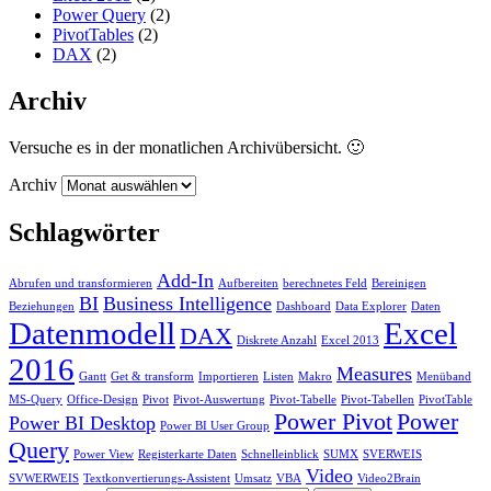
Power Query
(2)
PivotTables
(2)
DAX
(2)
Archiv
Versuche es in der monatlichen Archivübersicht. 🙂
Archiv
Schlagwörter
Add-In
Abrufen und transformieren
Aufbereiten
berechnetes Feld
Bereinigen
BI
Business Intelligence
Beziehungen
Dashboard
Data Explorer
Daten
Datenmodell
Excel
DAX
Diskrete Anzahl
Excel 2013
2016
Measures
Gantt
Get & transform
Importieren
Listen
Makro
Menüband
MS-Query
Office-Design
Pivot
Pivot-Auswertung
Pivot-Tabelle
Pivot-Tabellen
PivotTable
Power Pivot
Power
Power BI Desktop
Power BI User Group
Query
Power View
Registerkarte Daten
Schnelleinblick
SUMX
SVERWEIS
Video
SVWERWEIS
Textkonvertierungs-Assistent
Umsatz
VBA
Video2Brain