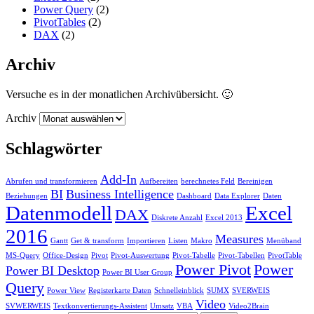
Power Query
(2)
PivotTables
(2)
DAX
(2)
Archiv
Versuche es in der monatlichen Archivübersicht. 🙂
Archiv
Schlagwörter
Add-In
Abrufen und transformieren
Aufbereiten
berechnetes Feld
Bereinigen
BI
Business Intelligence
Beziehungen
Dashboard
Data Explorer
Daten
Datenmodell
Excel
DAX
Diskrete Anzahl
Excel 2013
2016
Measures
Gantt
Get & transform
Importieren
Listen
Makro
Menüband
MS-Query
Office-Design
Pivot
Pivot-Auswertung
Pivot-Tabelle
Pivot-Tabellen
PivotTable
Power Pivot
Power
Power BI Desktop
Power BI User Group
Query
Power View
Registerkarte Daten
Schnelleinblick
SUMX
SVERWEIS
Video
SVWERWEIS
Textkonvertierungs-Assistent
Umsatz
VBA
Video2Brain