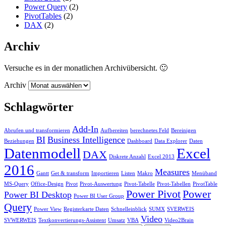
Power Query
(2)
PivotTables
(2)
DAX
(2)
Archiv
Versuche es in der monatlichen Archivübersicht. 🙂
Archiv
Schlagwörter
Add-In
Abrufen und transformieren
Aufbereiten
berechnetes Feld
Bereinigen
BI
Business Intelligence
Beziehungen
Dashboard
Data Explorer
Daten
Datenmodell
Excel
DAX
Diskrete Anzahl
Excel 2013
2016
Measures
Gantt
Get & transform
Importieren
Listen
Makro
Menüband
MS-Query
Office-Design
Pivot
Pivot-Auswertung
Pivot-Tabelle
Pivot-Tabellen
PivotTable
Power Pivot
Power
Power BI Desktop
Power BI User Group
Query
Power View
Registerkarte Daten
Schnelleinblick
SUMX
SVERWEIS
Video
SVWERWEIS
Textkonvertierungs-Assistent
Umsatz
VBA
Video2Brain