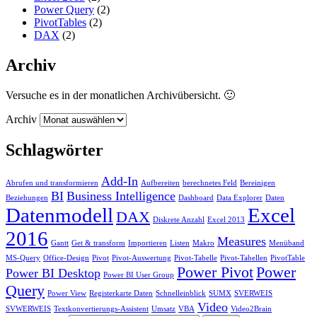
Power Query
(2)
PivotTables
(2)
DAX
(2)
Archiv
Versuche es in der monatlichen Archivübersicht. 🙂
Archiv
Schlagwörter
Add-In
Abrufen und transformieren
Aufbereiten
berechnetes Feld
Bereinigen
BI
Business Intelligence
Beziehungen
Dashboard
Data Explorer
Daten
Datenmodell
Excel
DAX
Diskrete Anzahl
Excel 2013
2016
Measures
Gantt
Get & transform
Importieren
Listen
Makro
Menüband
MS-Query
Office-Design
Pivot
Pivot-Auswertung
Pivot-Tabelle
Pivot-Tabellen
PivotTable
Power Pivot
Power
Power BI Desktop
Power BI User Group
Query
Power View
Registerkarte Daten
Schnelleinblick
SUMX
SVERWEIS
Video
SVWERWEIS
Textkonvertierungs-Assistent
Umsatz
VBA
Video2Brain