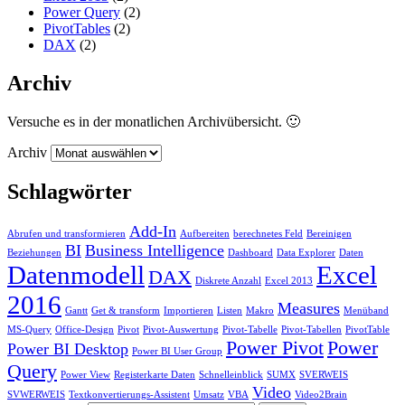
Power Query
(2)
PivotTables
(2)
DAX
(2)
Archiv
Versuche es in der monatlichen Archivübersicht. 🙂
Archiv
Schlagwörter
Add-In
Abrufen und transformieren
Aufbereiten
berechnetes Feld
Bereinigen
BI
Business Intelligence
Beziehungen
Dashboard
Data Explorer
Daten
Datenmodell
Excel
DAX
Diskrete Anzahl
Excel 2013
2016
Measures
Gantt
Get & transform
Importieren
Listen
Makro
Menüband
MS-Query
Office-Design
Pivot
Pivot-Auswertung
Pivot-Tabelle
Pivot-Tabellen
PivotTable
Power Pivot
Power
Power BI Desktop
Power BI User Group
Query
Power View
Registerkarte Daten
Schnelleinblick
SUMX
SVERWEIS
Video
SVWERWEIS
Textkonvertierungs-Assistent
Umsatz
VBA
Video2Brain