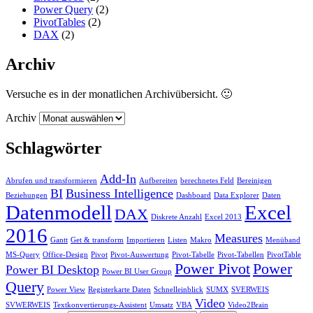
Power Query
(2)
PivotTables
(2)
DAX
(2)
Archiv
Versuche es in der monatlichen Archivübersicht. 🙂
Archiv
Schlagwörter
Add-In
Abrufen und transformieren
Aufbereiten
berechnetes Feld
Bereinigen
BI
Business Intelligence
Beziehungen
Dashboard
Data Explorer
Daten
Datenmodell
Excel
DAX
Diskrete Anzahl
Excel 2013
2016
Measures
Gantt
Get & transform
Importieren
Listen
Makro
Menüband
MS-Query
Office-Design
Pivot
Pivot-Auswertung
Pivot-Tabelle
Pivot-Tabellen
PivotTable
Power Pivot
Power
Power BI Desktop
Power BI User Group
Query
Power View
Registerkarte Daten
Schnelleinblick
SUMX
SVERWEIS
Video
SVWERWEIS
Textkonvertierungs-Assistent
Umsatz
VBA
Video2Brain