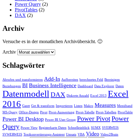
Power Query
(2)
PivotTables
(2)
DAX
(2)
Archiv
Versuche es in der monatlichen Archivübersicht. 🙂
Archiv
Schlagwörter
Add-In
Abrufen und transformieren
Aufbereiten
berechnetes Feld
Bereinigen
BI
Business Intelligence
Beziehungen
Dashboard
Data Explorer
Daten
Datenmodell
Excel
DAX
Diskrete Anzahl
Excel 2013
2016
Measures
Gantt
Get & transform
Importieren
Listen
Makro
Menüband
MS-Query
Office-Design
Pivot
Pivot-Auswertung
Pivot-Tabelle
Pivot-Tabellen
PivotTable
Power Pivot
Power
Power BI Desktop
Power BI User Group
Query
Power View
Registerkarte Daten
Schnelleinblick
SUMX
SVERWEIS
Video
SVWERWEIS
Textkonvertierungs-Assistent
Umsatz
VBA
Video2Brain