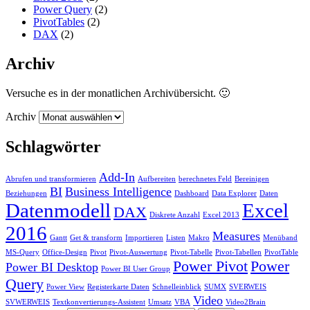
Power Query
(2)
PivotTables
(2)
DAX
(2)
Archiv
Versuche es in der monatlichen Archivübersicht. 🙂
Archiv
Schlagwörter
Add-In
Abrufen und transformieren
Aufbereiten
berechnetes Feld
Bereinigen
BI
Business Intelligence
Beziehungen
Dashboard
Data Explorer
Daten
Datenmodell
Excel
DAX
Diskrete Anzahl
Excel 2013
2016
Measures
Gantt
Get & transform
Importieren
Listen
Makro
Menüband
MS-Query
Office-Design
Pivot
Pivot-Auswertung
Pivot-Tabelle
Pivot-Tabellen
PivotTable
Power Pivot
Power
Power BI Desktop
Power BI User Group
Query
Power View
Registerkarte Daten
Schnelleinblick
SUMX
SVERWEIS
Video
SVWERWEIS
Textkonvertierungs-Assistent
Umsatz
VBA
Video2Brain