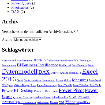
Power Query
(2)
PivotTables
(2)
DAX
(2)
Archiv
Versuche es in der monatlichen Archivübersicht. 🙂
Archiv
Schlagwörter
Add-In
Abrufen und transformieren
Aufbereiten
berechnetes Feld
Bereinigen
BI
Business Intelligence
Beziehungen
Dashboard
Data Explorer
Daten
Datenmodell
Excel
DAX
Diskrete Anzahl
Excel 2013
2016
Measures
Gantt
Get & transform
Importieren
Listen
Makro
Menüband
MS-Query
Office-Design
Pivot
Pivot-Auswertung
Pivot-Tabelle
Pivot-Tabellen
PivotTable
Power Pivot
Power
Power BI Desktop
Power BI User Group
Query
Power View
Registerkarte Daten
Schnelleinblick
SUMX
SVERWEIS
Video
SVWERWEIS
Textkonvertierungs-Assistent
Umsatz
VBA
Video2Brain