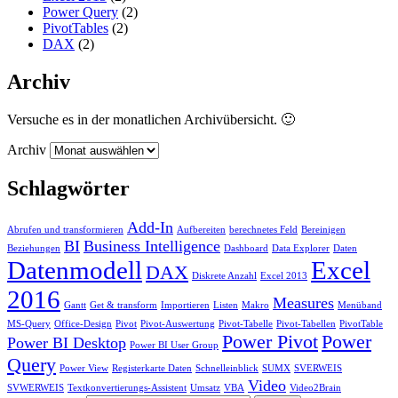
Power Query
(2)
PivotTables
(2)
DAX
(2)
Archiv
Versuche es in der monatlichen Archivübersicht. 🙂
Archiv
Schlagwörter
Add-In
Abrufen und transformieren
Aufbereiten
berechnetes Feld
Bereinigen
BI
Business Intelligence
Beziehungen
Dashboard
Data Explorer
Daten
Datenmodell
Excel
DAX
Diskrete Anzahl
Excel 2013
2016
Measures
Gantt
Get & transform
Importieren
Listen
Makro
Menüband
MS-Query
Office-Design
Pivot
Pivot-Auswertung
Pivot-Tabelle
Pivot-Tabellen
PivotTable
Power Pivot
Power
Power BI Desktop
Power BI User Group
Query
Power View
Registerkarte Daten
Schnelleinblick
SUMX
SVERWEIS
Video
SVWERWEIS
Textkonvertierungs-Assistent
Umsatz
VBA
Video2Brain