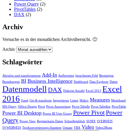
Power Query
(2)
PivotTables
(2)
DAX
(2)
Archiv
Versuche es in der monatlichen Archivübersicht. 🙂
Archiv
Schlagwörter
Add-In
Abrufen und transformieren
Aufbereiten
berechnetes Feld
Bereinigen
BI
Business Intelligence
Beziehungen
Dashboard
Data Explorer
Daten
Datenmodell
Excel
DAX
Diskrete Anzahl
Excel 2013
2016
Measures
Gantt
Get & transform
Importieren
Listen
Makro
Menüband
MS-Query
Office-Design
Pivot
Pivot-Auswertung
Pivot-Tabelle
Pivot-Tabellen
PivotTable
Power Pivot
Power
Power BI Desktop
Power BI User Group
Query
Power View
Registerkarte Daten
Schnelleinblick
SUMX
SVERWEIS
Video
SVWERWEIS
Textkonvertierungs-Assistent
Umsatz
VBA
Video2Brain