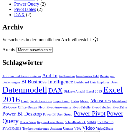
Power Query
(2)
PivotTables
(2)
DAX
(2)
Archiv
Versuche es in der monatlichen Archivübersicht. 🙂
Archiv
Schlagwörter
Add-In
Abrufen und transformieren
Aufbereiten
berechnetes Feld
Bereinigen
BI
Business Intelligence
Beziehungen
Dashboard
Data Explorer
Daten
Datenmodell
Excel
DAX
Diskrete Anzahl
Excel 2013
2016
Measures
Gantt
Get & transform
Importieren
Listen
Makro
Menüband
MS-Query
Office-Design
Pivot
Pivot-Auswertung
Pivot-Tabelle
Pivot-Tabellen
PivotTable
Power Pivot
Power
Power BI Desktop
Power BI User Group
Query
Power View
Registerkarte Daten
Schnelleinblick
SUMX
SVERWEIS
Video
SVWERWEIS
Textkonvertierungs-Assistent
Umsatz
VBA
Video2Brain