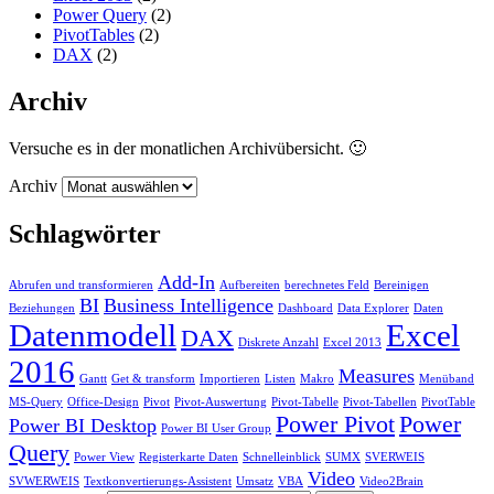
Power Query
(2)
PivotTables
(2)
DAX
(2)
Archiv
Versuche es in der monatlichen Archivübersicht. 🙂
Archiv
Schlagwörter
Add-In
Abrufen und transformieren
Aufbereiten
berechnetes Feld
Bereinigen
BI
Business Intelligence
Beziehungen
Dashboard
Data Explorer
Daten
Datenmodell
Excel
DAX
Diskrete Anzahl
Excel 2013
2016
Measures
Gantt
Get & transform
Importieren
Listen
Makro
Menüband
MS-Query
Office-Design
Pivot
Pivot-Auswertung
Pivot-Tabelle
Pivot-Tabellen
PivotTable
Power Pivot
Power
Power BI Desktop
Power BI User Group
Query
Power View
Registerkarte Daten
Schnelleinblick
SUMX
SVERWEIS
Video
SVWERWEIS
Textkonvertierungs-Assistent
Umsatz
VBA
Video2Brain