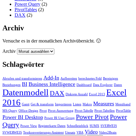
Power Query
(2)
PivotTables
(2)
DAX
(2)
Archiv
Versuche es in der monatlichen Archivübersicht. 🙂
Archiv
Schlagwörter
Add-In
Abrufen und transformieren
Aufbereiten
berechnetes Feld
Bereinigen
BI
Business Intelligence
Beziehungen
Dashboard
Data Explorer
Daten
Datenmodell
Excel
DAX
Diskrete Anzahl
Excel 2013
2016
Measures
Gantt
Get & transform
Importieren
Listen
Makro
Menüband
MS-Query
Office-Design
Pivot
Pivot-Auswertung
Pivot-Tabelle
Pivot-Tabellen
PivotTable
Power Pivot
Power
Power BI Desktop
Power BI User Group
Query
Power View
Registerkarte Daten
Schnelleinblick
SUMX
SVERWEIS
Video
SVWERWEIS
Textkonvertierungs-Assistent
Umsatz
VBA
Video2Brain