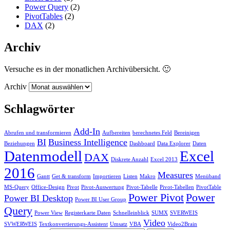
Power Query
(2)
PivotTables
(2)
DAX
(2)
Archiv
Versuche es in der monatlichen Archivübersicht. 🙂
Archiv
Schlagwörter
Add-In
Abrufen und transformieren
Aufbereiten
berechnetes Feld
Bereinigen
BI
Business Intelligence
Beziehungen
Dashboard
Data Explorer
Daten
Datenmodell
Excel
DAX
Diskrete Anzahl
Excel 2013
2016
Measures
Gantt
Get & transform
Importieren
Listen
Makro
Menüband
MS-Query
Office-Design
Pivot
Pivot-Auswertung
Pivot-Tabelle
Pivot-Tabellen
PivotTable
Power Pivot
Power
Power BI Desktop
Power BI User Group
Query
Power View
Registerkarte Daten
Schnelleinblick
SUMX
SVERWEIS
Video
SVWERWEIS
Textkonvertierungs-Assistent
Umsatz
VBA
Video2Brain