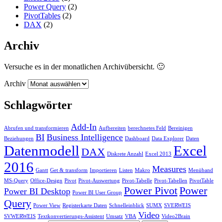
Power Query
(2)
PivotTables
(2)
DAX
(2)
Archiv
Versuche es in der monatlichen Archivübersicht. 🙂
Archiv
Schlagwörter
Add-In
Abrufen und transformieren
Aufbereiten
berechnetes Feld
Bereinigen
BI
Business Intelligence
Beziehungen
Dashboard
Data Explorer
Daten
Datenmodell
Excel
DAX
Diskrete Anzahl
Excel 2013
2016
Measures
Gantt
Get & transform
Importieren
Listen
Makro
Menüband
MS-Query
Office-Design
Pivot
Pivot-Auswertung
Pivot-Tabelle
Pivot-Tabellen
PivotTable
Power Pivot
Power
Power BI Desktop
Power BI User Group
Query
Power View
Registerkarte Daten
Schnelleinblick
SUMX
SVERWEIS
Video
SVWERWEIS
Textkonvertierungs-Assistent
Umsatz
VBA
Video2Brain