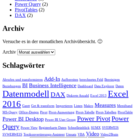
Power Query
(2)
PivotTables
(2)
DAX
(2)
Archiv
Versuche es in der monatlichen Archivübersicht. 🙂
Archiv
Schlagwörter
Add-In
Abrufen und transformieren
Aufbereiten
berechnetes Feld
Bereinigen
BI
Business Intelligence
Beziehungen
Dashboard
Data Explorer
Daten
Datenmodell
Excel
DAX
Diskrete Anzahl
Excel 2013
2016
Measures
Gantt
Get & transform
Importieren
Listen
Makro
Menüband
MS-Query
Office-Design
Pivot
Pivot-Auswertung
Pivot-Tabelle
Pivot-Tabellen
PivotTable
Power Pivot
Power
Power BI Desktop
Power BI User Group
Query
Power View
Registerkarte Daten
Schnelleinblick
SUMX
SVERWEIS
Video
SVWERWEIS
Textkonvertierungs-Assistent
Umsatz
VBA
Video2Brain