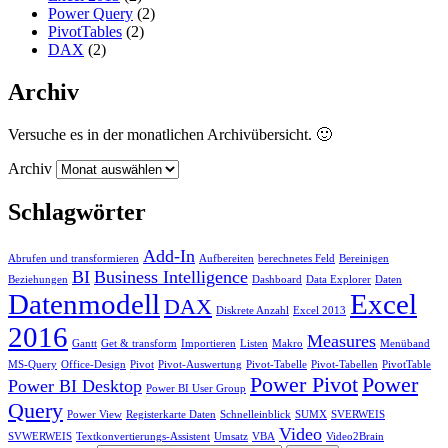
Power Query
(2)
PivotTables
(2)
DAX
(2)
Archiv
Versuche es in der monatlichen Archivübersicht. 🙂
Archiv
Schlagwörter
Add-In
Abrufen und transformieren
Aufbereiten
berechnetes Feld
Bereinigen
BI
Business Intelligence
Beziehungen
Dashboard
Data Explorer
Daten
Datenmodell
Excel
DAX
Diskrete Anzahl
Excel 2013
2016
Measures
Gantt
Get & transform
Importieren
Listen
Makro
Menüband
MS-Query
Office-Design
Pivot
Pivot-Auswertung
Pivot-Tabelle
Pivot-Tabellen
PivotTable
Power Pivot
Power
Power BI Desktop
Power BI User Group
Query
Power View
Registerkarte Daten
Schnelleinblick
SUMX
SVERWEIS
Video
SVWERWEIS
Textkonvertierungs-Assistent
Umsatz
VBA
Video2Brain