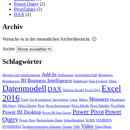
Power Query
(2)
PivotTables
(2)
DAX
(2)
Archiv
Versuche es in der monatlichen Archivübersicht. 🙂
Archiv
Schlagwörter
Add-In
Abrufen und transformieren
Aufbereiten
berechnetes Feld
Bereinigen
BI
Business Intelligence
Beziehungen
Dashboard
Data Explorer
Daten
Datenmodell
Excel
DAX
Diskrete Anzahl
Excel 2013
2016
Measures
Gantt
Get & transform
Importieren
Listen
Makro
Menüband
MS-Query
Office-Design
Pivot
Pivot-Auswertung
Pivot-Tabelle
Pivot-Tabellen
PivotTable
Power Pivot
Power
Power BI Desktop
Power BI User Group
Query
Power View
Registerkarte Daten
Schnelleinblick
SUMX
SVERWEIS
Video
SVWERWEIS
Textkonvertierungs-Assistent
Umsatz
VBA
Video2Brain