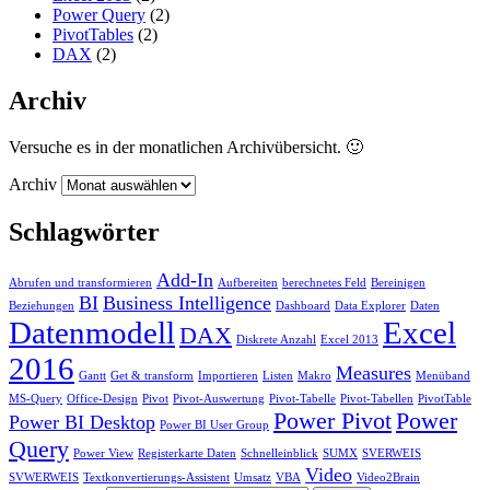
Power Query
(2)
PivotTables
(2)
DAX
(2)
Archiv
Versuche es in der monatlichen Archivübersicht. 🙂
Archiv
Schlagwörter
Add-In
Abrufen und transformieren
Aufbereiten
berechnetes Feld
Bereinigen
BI
Business Intelligence
Beziehungen
Dashboard
Data Explorer
Daten
Datenmodell
Excel
DAX
Diskrete Anzahl
Excel 2013
2016
Measures
Gantt
Get & transform
Importieren
Listen
Makro
Menüband
MS-Query
Office-Design
Pivot
Pivot-Auswertung
Pivot-Tabelle
Pivot-Tabellen
PivotTable
Power Pivot
Power
Power BI Desktop
Power BI User Group
Query
Power View
Registerkarte Daten
Schnelleinblick
SUMX
SVERWEIS
Video
SVWERWEIS
Textkonvertierungs-Assistent
Umsatz
VBA
Video2Brain