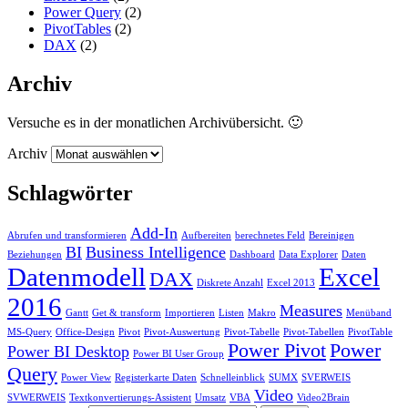
Power Query
(2)
PivotTables
(2)
DAX
(2)
Archiv
Versuche es in der monatlichen Archivübersicht. 🙂
Archiv
Schlagwörter
Add-In
Abrufen und transformieren
Aufbereiten
berechnetes Feld
Bereinigen
BI
Business Intelligence
Beziehungen
Dashboard
Data Explorer
Daten
Datenmodell
Excel
DAX
Diskrete Anzahl
Excel 2013
2016
Measures
Gantt
Get & transform
Importieren
Listen
Makro
Menüband
MS-Query
Office-Design
Pivot
Pivot-Auswertung
Pivot-Tabelle
Pivot-Tabellen
PivotTable
Power Pivot
Power
Power BI Desktop
Power BI User Group
Query
Power View
Registerkarte Daten
Schnelleinblick
SUMX
SVERWEIS
Video
SVWERWEIS
Textkonvertierungs-Assistent
Umsatz
VBA
Video2Brain