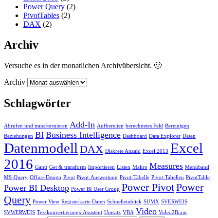
Power Query
(2)
PivotTables
(2)
DAX
(2)
Archiv
Versuche es in der monatlichen Archivübersicht. 🙂
Archiv
Schlagwörter
Add-In
Abrufen und transformieren
Aufbereiten
berechnetes Feld
Bereinigen
BI
Business Intelligence
Beziehungen
Dashboard
Data Explorer
Daten
Datenmodell
Excel
DAX
Diskrete Anzahl
Excel 2013
2016
Measures
Gantt
Get & transform
Importieren
Listen
Makro
Menüband
MS-Query
Office-Design
Pivot
Pivot-Auswertung
Pivot-Tabelle
Pivot-Tabellen
PivotTable
Power Pivot
Power
Power BI Desktop
Power BI User Group
Query
Power View
Registerkarte Daten
Schnelleinblick
SUMX
SVERWEIS
Video
SVWERWEIS
Textkonvertierungs-Assistent
Umsatz
VBA
Video2Brain