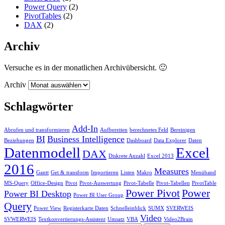
Power Query
(2)
PivotTables
(2)
DAX
(2)
Archiv
Versuche es in der monatlichen Archivübersicht. 🙂
Archiv
Schlagwörter
Add-In
Abrufen und transformieren
Aufbereiten
berechnetes Feld
Bereinigen
BI
Business Intelligence
Beziehungen
Dashboard
Data Explorer
Daten
Datenmodell
Excel
DAX
Diskrete Anzahl
Excel 2013
2016
Measures
Gantt
Get & transform
Importieren
Listen
Makro
Menüband
MS-Query
Office-Design
Pivot
Pivot-Auswertung
Pivot-Tabelle
Pivot-Tabellen
PivotTable
Power Pivot
Power
Power BI Desktop
Power BI User Group
Query
Power View
Registerkarte Daten
Schnelleinblick
SUMX
SVERWEIS
Video
SVWERWEIS
Textkonvertierungs-Assistent
Umsatz
VBA
Video2Brain