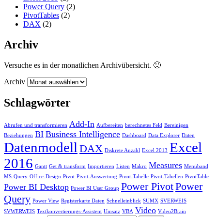
Power Query
(2)
PivotTables
(2)
DAX
(2)
Archiv
Versuche es in der monatlichen Archivübersicht. 🙂
Archiv
Schlagwörter
Add-In
Abrufen und transformieren
Aufbereiten
berechnetes Feld
Bereinigen
BI
Business Intelligence
Beziehungen
Dashboard
Data Explorer
Daten
Datenmodell
Excel
DAX
Diskrete Anzahl
Excel 2013
2016
Measures
Gantt
Get & transform
Importieren
Listen
Makro
Menüband
MS-Query
Office-Design
Pivot
Pivot-Auswertung
Pivot-Tabelle
Pivot-Tabellen
PivotTable
Power Pivot
Power
Power BI Desktop
Power BI User Group
Query
Power View
Registerkarte Daten
Schnelleinblick
SUMX
SVERWEIS
Video
SVWERWEIS
Textkonvertierungs-Assistent
Umsatz
VBA
Video2Brain