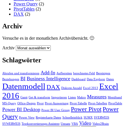
Power Query
(2)
PivotTables
(2)
DAX
(2)
Archiv
Versuche es in der monatlichen Archivübersicht. 🙂
Archiv
Schlagwörter
Add-In
Abrufen und transformieren
Aufbereiten
berechnetes Feld
Bereinigen
BI
Business Intelligence
Beziehungen
Dashboard
Data Explorer
Daten
Datenmodell
Excel
DAX
Diskrete Anzahl
Excel 2013
2016
Measures
Gantt
Get & transform
Importieren
Listen
Makro
Menüband
MS-Query
Office-Design
Pivot
Pivot-Auswertung
Pivot-Tabelle
Pivot-Tabellen
PivotTable
Power Pivot
Power
Power BI Desktop
Power BI User Group
Query
Power View
Registerkarte Daten
Schnelleinblick
SUMX
SVERWEIS
Video
SVWERWEIS
Textkonvertierungs-Assistent
Umsatz
VBA
Video2Brain