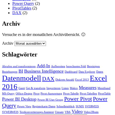
Power Query
(2)
PivotTables
(2)
DAX
(2)
Archiv
Versuche es in der monatlichen Archivübersicht. 🙂
Archiv
Schlagwörter
Add-In
Abrufen und transformieren
Aufbereiten
berechnetes Feld
Bereinigen
BI
Business Intelligence
Beziehungen
Dashboard
Data Explorer
Daten
Datenmodell
Excel
DAX
Diskrete Anzahl
Excel 2013
2016
Measures
Gantt
Get & transform
Importieren
Listen
Makro
Menüband
MS-Query
Office-Design
Pivot
Pivot-Auswertung
Pivot-Tabelle
Pivot-Tabellen
PivotTable
Power Pivot
Power
Power BI Desktop
Power BI User Group
Query
Power View
Registerkarte Daten
Schnelleinblick
SUMX
SVERWEIS
Video
SVWERWEIS
Textkonvertierungs-Assistent
Umsatz
VBA
Video2Brain