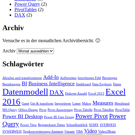
Power Query
(2)
PivotTables
(2)
DAX
(2)
Archiv
Versuche es in der monatlichen Archivübersicht. 🙂
Archiv
Schlagwörter
Add-In
Abrufen und transformieren
Aufbereiten
berechnetes Feld
Bereinigen
BI
Business Intelligence
Beziehungen
Dashboard
Data Explorer
Daten
Datenmodell
Excel
DAX
Diskrete Anzahl
Excel 2013
2016
Measures
Gantt
Get & transform
Importieren
Listen
Makro
Menüband
MS-Query
Office-Design
Pivot
Pivot-Auswertung
Pivot-Tabelle
Pivot-Tabellen
PivotTable
Power Pivot
Power
Power BI Desktop
Power BI User Group
Query
Power View
Registerkarte Daten
Schnelleinblick
SUMX
SVERWEIS
Video
SVWERWEIS
Textkonvertierungs-Assistent
Umsatz
VBA
Video2Brain