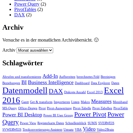
Power Query
(2)
PivotTables
(2)
DAX
(2)
Archiv
Versuche es in der monatlichen Archivübersicht. 🙂
Archiv
Schlagwörter
Add-In
Abrufen und transformieren
Aufbereiten
berechnetes Feld
Bereinigen
BI
Business Intelligence
Beziehungen
Dashboard
Data Explorer
Daten
Datenmodell
Excel
DAX
Diskrete Anzahl
Excel 2013
2016
Measures
Gantt
Get & transform
Importieren
Listen
Makro
Menüband
MS-Query
Office-Design
Pivot
Pivot-Auswertung
Pivot-Tabelle
Pivot-Tabellen
PivotTable
Power Pivot
Power
Power BI Desktop
Power BI User Group
Query
Power View
Registerkarte Daten
Schnelleinblick
SUMX
SVERWEIS
Video
SVWERWEIS
Textkonvertierungs-Assistent
Umsatz
VBA
Video2Brain