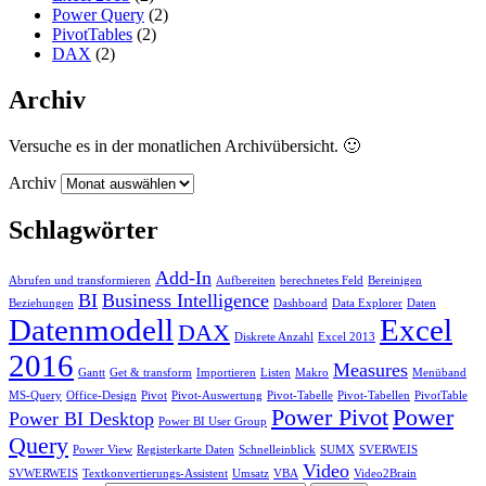
Power Query
(2)
PivotTables
(2)
DAX
(2)
Archiv
Versuche es in der monatlichen Archivübersicht. 🙂
Archiv
Schlagwörter
Add-In
Abrufen und transformieren
Aufbereiten
berechnetes Feld
Bereinigen
BI
Business Intelligence
Beziehungen
Dashboard
Data Explorer
Daten
Datenmodell
Excel
DAX
Diskrete Anzahl
Excel 2013
2016
Measures
Gantt
Get & transform
Importieren
Listen
Makro
Menüband
MS-Query
Office-Design
Pivot
Pivot-Auswertung
Pivot-Tabelle
Pivot-Tabellen
PivotTable
Power Pivot
Power
Power BI Desktop
Power BI User Group
Query
Power View
Registerkarte Daten
Schnelleinblick
SUMX
SVERWEIS
Video
SVWERWEIS
Textkonvertierungs-Assistent
Umsatz
VBA
Video2Brain