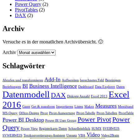
Power Query
(2)
PivotTables
(2)
DAX
(2)
Archiv
Versuche es in der monatlichen Archivübersicht. 🙂
Archiv
Schlagwörter
Add-In
Abrufen und transformieren
Aufbereiten
berechnetes Feld
Bereinigen
BI
Business Intelligence
Beziehungen
Dashboard
Data Explorer
Daten
Datenmodell
Excel
DAX
Diskrete Anzahl
Excel 2013
2016
Measures
Gantt
Get & transform
Importieren
Listen
Makro
Menüband
MS-Query
Office-Design
Pivot
Pivot-Auswertung
Pivot-Tabelle
Pivot-Tabellen
PivotTable
Power Pivot
Power
Power BI Desktop
Power BI User Group
Query
Power View
Registerkarte Daten
Schnelleinblick
SUMX
SVERWEIS
Video
SVWERWEIS
Textkonvertierungs-Assistent
Umsatz
VBA
Video2Brain