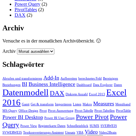
Power Query
(2)
PivotTables
(2)
DAX
(2)
Archiv
Versuche es in der monatlichen Archivübersicht. 🙂
Archiv
Schlagwörter
Add-In
Abrufen und transformieren
Aufbereiten
berechnetes Feld
Bereinigen
BI
Business Intelligence
Beziehungen
Dashboard
Data Explorer
Daten
Datenmodell
Excel
DAX
Diskrete Anzahl
Excel 2013
2016
Measures
Gantt
Get & transform
Importieren
Listen
Makro
Menüband
MS-Query
Office-Design
Pivot
Pivot-Auswertung
Pivot-Tabelle
Pivot-Tabellen
PivotTable
Power Pivot
Power
Power BI Desktop
Power BI User Group
Query
Power View
Registerkarte Daten
Schnelleinblick
SUMX
SVERWEIS
Video
SVWERWEIS
Textkonvertierungs-Assistent
Umsatz
VBA
Video2Brain