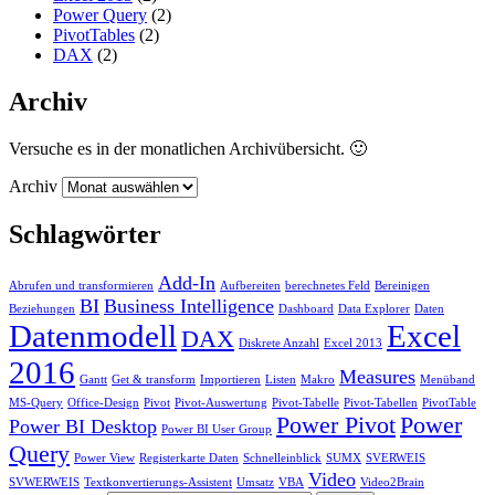
Power Query
(2)
PivotTables
(2)
DAX
(2)
Archiv
Versuche es in der monatlichen Archivübersicht. 🙂
Archiv
Schlagwörter
Add-In
Abrufen und transformieren
Aufbereiten
berechnetes Feld
Bereinigen
BI
Business Intelligence
Beziehungen
Dashboard
Data Explorer
Daten
Datenmodell
Excel
DAX
Diskrete Anzahl
Excel 2013
2016
Measures
Gantt
Get & transform
Importieren
Listen
Makro
Menüband
MS-Query
Office-Design
Pivot
Pivot-Auswertung
Pivot-Tabelle
Pivot-Tabellen
PivotTable
Power Pivot
Power
Power BI Desktop
Power BI User Group
Query
Power View
Registerkarte Daten
Schnelleinblick
SUMX
SVERWEIS
Video
SVWERWEIS
Textkonvertierungs-Assistent
Umsatz
VBA
Video2Brain