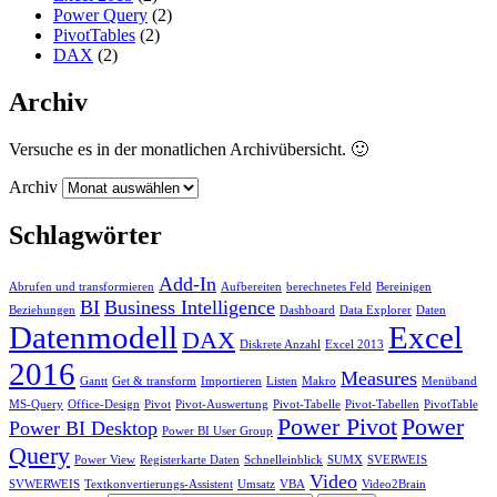
Power Query
(2)
PivotTables
(2)
DAX
(2)
Archiv
Versuche es in der monatlichen Archivübersicht. 🙂
Archiv
Schlagwörter
Add-In
Abrufen und transformieren
Aufbereiten
berechnetes Feld
Bereinigen
BI
Business Intelligence
Beziehungen
Dashboard
Data Explorer
Daten
Datenmodell
Excel
DAX
Diskrete Anzahl
Excel 2013
2016
Measures
Gantt
Get & transform
Importieren
Listen
Makro
Menüband
MS-Query
Office-Design
Pivot
Pivot-Auswertung
Pivot-Tabelle
Pivot-Tabellen
PivotTable
Power Pivot
Power
Power BI Desktop
Power BI User Group
Query
Power View
Registerkarte Daten
Schnelleinblick
SUMX
SVERWEIS
Video
SVWERWEIS
Textkonvertierungs-Assistent
Umsatz
VBA
Video2Brain