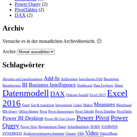
Power Query
(2)
PivotTables
(2)
DAX
(2)
Archiv
Versuche es in der monatlichen Archivübersicht. 🙂
Archiv
Schlagwörter
Add-In
Abrufen und transformieren
Aufbereiten
berechnetes Feld
Bereinigen
BI
Business Intelligence
Beziehungen
Dashboard
Data Explorer
Daten
Datenmodell
Excel
DAX
Diskrete Anzahl
Excel 2013
2016
Measures
Gantt
Get & transform
Importieren
Listen
Makro
Menüband
MS-Query
Office-Design
Pivot
Pivot-Auswertung
Pivot-Tabelle
Pivot-Tabellen
PivotTable
Power Pivot
Power
Power BI Desktop
Power BI User Group
Query
Power View
Registerkarte Daten
Schnelleinblick
SUMX
SVERWEIS
Video
SVWERWEIS
Textkonvertierungs-Assistent
Umsatz
VBA
Video2Brain