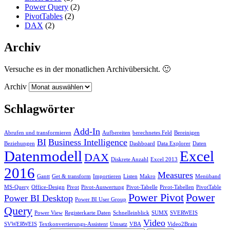
Power Query
(2)
PivotTables
(2)
DAX
(2)
Archiv
Versuche es in der monatlichen Archivübersicht. 🙂
Archiv
Schlagwörter
Add-In
Abrufen und transformieren
Aufbereiten
berechnetes Feld
Bereinigen
BI
Business Intelligence
Beziehungen
Dashboard
Data Explorer
Daten
Datenmodell
Excel
DAX
Diskrete Anzahl
Excel 2013
2016
Measures
Gantt
Get & transform
Importieren
Listen
Makro
Menüband
MS-Query
Office-Design
Pivot
Pivot-Auswertung
Pivot-Tabelle
Pivot-Tabellen
PivotTable
Power Pivot
Power
Power BI Desktop
Power BI User Group
Query
Power View
Registerkarte Daten
Schnelleinblick
SUMX
SVERWEIS
Video
SVWERWEIS
Textkonvertierungs-Assistent
Umsatz
VBA
Video2Brain